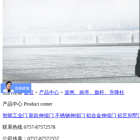
您的位置
首页
>
产品中心
>
道闸、岗亭、旗杆、升降柱
产品中心
Product center
智能工业门
新款伸缩门
不锈钢伸缩门
铝合金伸缩门
铝艺别墅
联系热线
0757-87572578
公司传真：0757-87572557